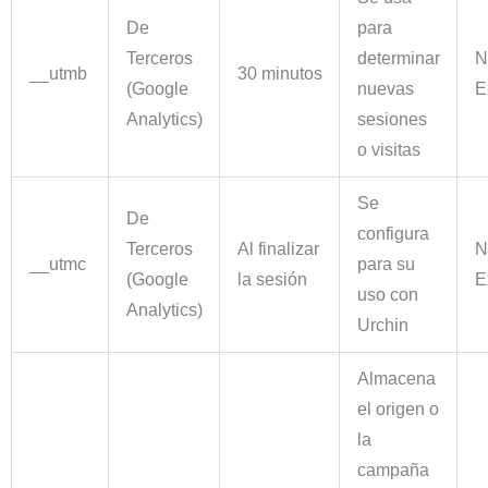
De
para
Terceros
determinar
N
__utmb
30 minutos
(Google
nuevas
E
Analytics)
sesiones
o visitas
Se
De
configura
Terceros
Al finalizar
N
__utmc
para su
(Google
la sesión
E
uso con
Analytics)
Urchin
Almacena
el origen o
la
campaña