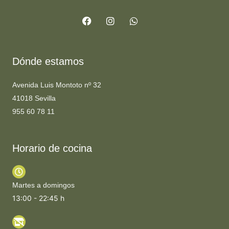
F
I
W
a
n
h
c
s
a
e
t
t
b
a
s
o
g
a
Dónde estamos
o
r
p
k
a
p
m
Avenida Luis Montoto nº 32
41018 Sevilla
955 60 78 11
Horario de cocina
Martes a domingos
13:00 - 22:45 h